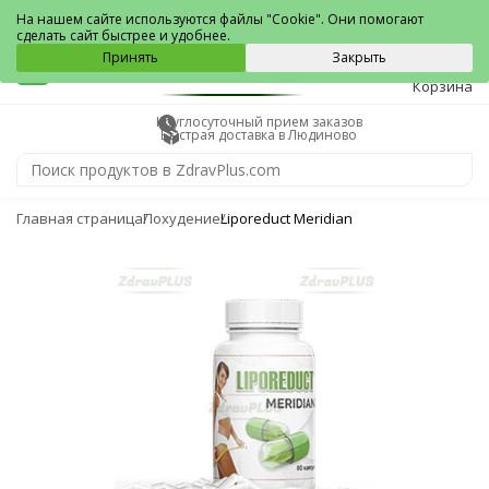
Людиново
На нашем сайте используются файлы "Cookie". Они помогают
сделать сайт быстрее и удобнее.
0
Принять
Закрыть
Корзина
Круглосуточный прием заказов
Быстрая доставка в Людиново
Главная страница
Похудение
Liporeduct Meridian