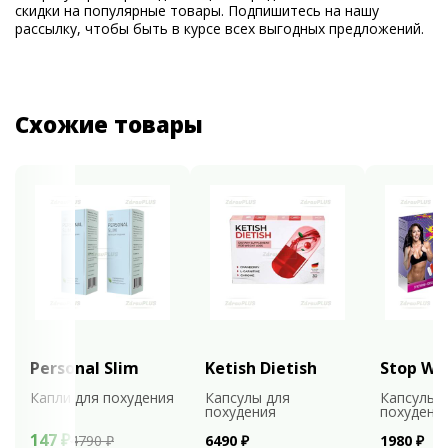
скидки на популярные товары. Подпишитесь на нашу
рассылку, чтобы быть в курсе всех выгодных предложений.
Схожие товары
Personal Slim
Ketish Dietish
Stop We
Капли для похудения
Капсулы для
Капсулы 
похудения
похудени
147 ₽
4790 ₽
6490 ₽
1980 ₽