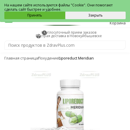
Новокуйбышевск
На нашем сайте используются файлы "Cookie". Они помогают
сделать сайт быстрее и удобнее.
0
Принять
Закрыть
Корзина
Круглосуточный прием заказов
Быстрая доставка в Новокуйбышевске
Главная страница
Похудение
Liporeduct Meridian