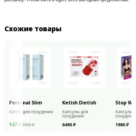
Схожие товары
Personal Slim
Ketish Dietish
Stop We
Капли для похудения
Капсулы для
Капсулы 
похудения
похудени
147 ₽
4790 ₽
6490 ₽
1980 ₽