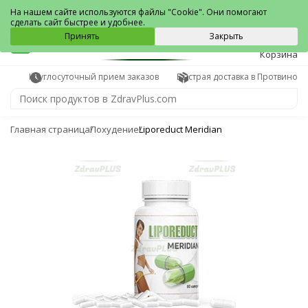
Протвино
На нашем сайте используются файлы "Cookie". Они помогают
сделать сайт быстрее и удобнее.
0
Принять
Закрыть
Корзина
Круглосуточный прием заказов
Быстрая доставка в Протвино
Главная страница
Похудение
Liporeduct Meridian