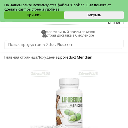
Смоленск
На нашем сайте используются файлы "Cookie". Они помогают
сделать сайт быстрее и удобнее.
0
Принять
Закрыть
Корзина
Круглосуточный прием заказов
Быстрая доставка в Смоленске
Главная страница
Похудение
Liporeduct Meridian