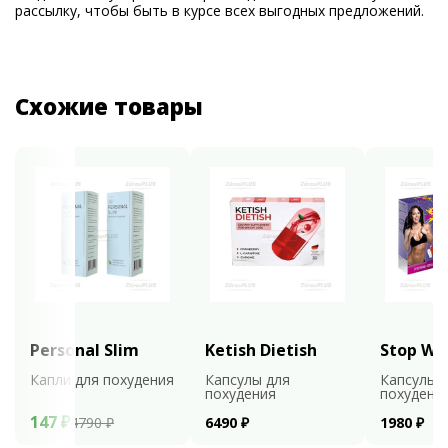
рассылку, чтобы быть в курсе всех выгодных предложений.
Схожие товары
Personal Slim
Ketish Dietish
Stop We
Капли для похудения
Капсулы для
Капсулы 
похудения
похудени
147 ₽
4790 ₽
6490 ₽
1980 ₽