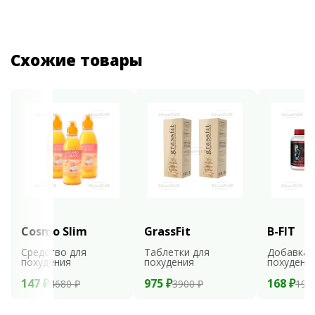
Схожие товары
Cosmo Slim
GrassFit
B-FIT
Средство для
Таблетки для
Добавка 
похудения
похудения
похудени
147 ₽
975 ₽
168 ₽
4680 ₽
3900 ₽
199