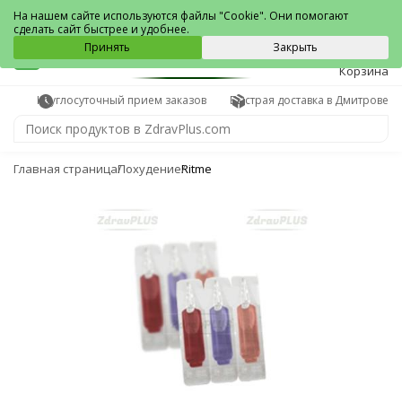
Дмитров
На нашем сайте используются файлы "Cookie". Они помогают
сделать сайт быстрее и удобнее.
0
Принять
Закрыть
Корзина
Круглосуточный прием заказов
Быстрая доставка в Дмитрове
Главная страница
Похудение
Ritme