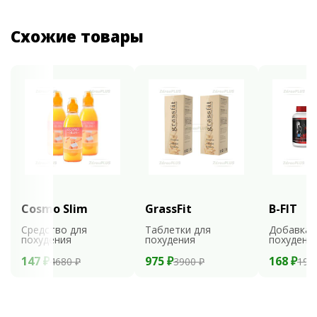
Схожие товары
Cosmo Slim
GrassFit
B-FIT
Средство для
Таблетки для
Добавка 
похудения
похудения
похудени
147 ₽
975 ₽
168 ₽
4680 ₽
3900 ₽
199