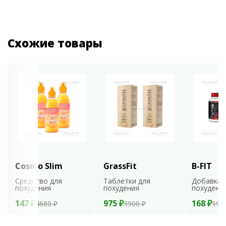
Схожие товары
Cosmo Slim
GrassFit
B-FIT
Средство для
Таблетки для
Добавка 
похудения
похудения
похудени
147 ₽
975 ₽
168 ₽
4680 ₽
3900 ₽
199