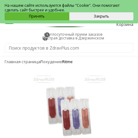
Дзержинский
На нашем сайте используются файлы "Cookie". Они помогают
сделать сайт быстрее и удобнее.
0
Принять
Закрыть
Корзина
Круглосуточный прием заказов
Быстрая доставка в Дзержинском
Главная страница
Похудение
Ritme