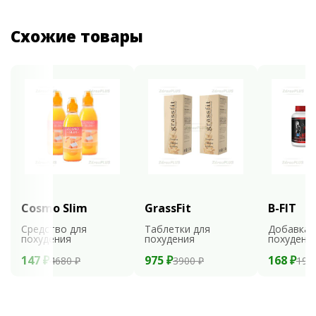
Схожие товары
Cosmo Slim
GrassFit
B-FIT
Средство для
Таблетки для
Добавка 
похудения
похудения
похудени
147 ₽
975 ₽
168 ₽
4680 ₽
3900 ₽
199