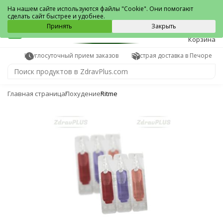
Печора
На нашем сайте используются файлы "Cookie". Они помогают
сделать сайт быстрее и удобнее.
0
Принять
Закрыть
Корзина
Круглосуточный прием заказов
Быстрая доставка в Печоре
Главная страница
Похудение
Ritme