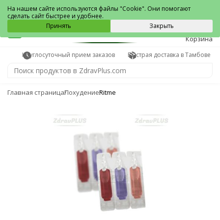
Тамбов
На нашем сайте используются файлы "Cookie". Они помогают
сделать сайт быстрее и удобнее.
0
Принять
Закрыть
Корзина
Круглосуточный прием заказов
Быстрая доставка в Тамбове
Главная страница
Похудение
Ritme