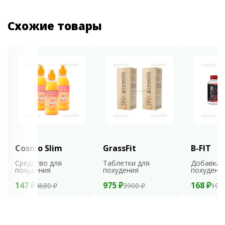
Схожие товары
Cosmo Slim
GrassFit
B-FIT
Средство для
Таблетки для
Добавка 
похудения
похудения
похудени
147 ₽
975 ₽
168 ₽
4680 ₽
3900 ₽
199