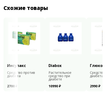
Схожие товары
Инсулакс
Diabox
Глюкоф
Средство против
Растительное
Средство
диабета
средство при
диабета
диабете
2700 ₽
10990 ₽
2990 ₽