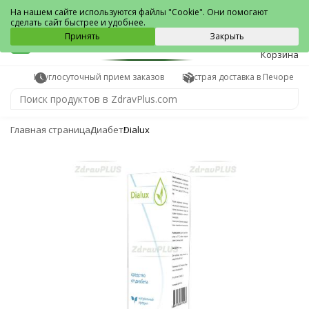
Печора
На нашем сайте используются файлы "Cookie". Они помогают
сделать сайт быстрее и удобнее.
0
Принять
Закрыть
Корзина
Круглосуточный прием заказов
Быстрая доставка в Печоре
Главная страница
Диабет
Dialux