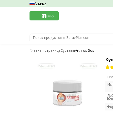
Ачинск
Меню
Главная страница
Суставы
Arthros Sos
Куп
Пр
Ис
Де
ве
Фо