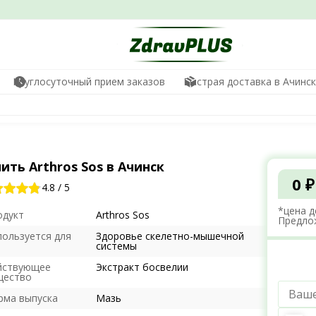
Круглосуточный прием заказов
Быстрая доставка в Ачинс
ить Arthros Sos в Ачинск
0 ₽
4.8
/
5
*цена д
одукт
Arthros Sos
Предло
пользуется для
Здоровье скелетно-мышечной
системы
йствующее
Экстракт босвелии
щество
рма выпуска
Мазь