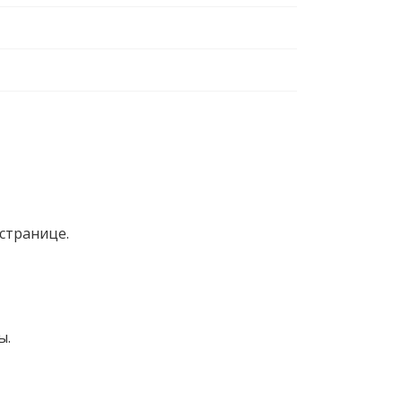
странице.
ы.