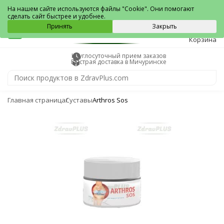
Мичуринск
На нашем сайте используются файлы "Cookie". Они помогают
сделать сайт быстрее и удобнее.
0
Принять
Закрыть
Корзина
Круглосуточный прием заказов
Быстрая доставка в Мичуринске
Главная страница
Суставы
Arthros Sos