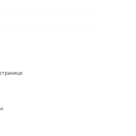
странице.
ы.