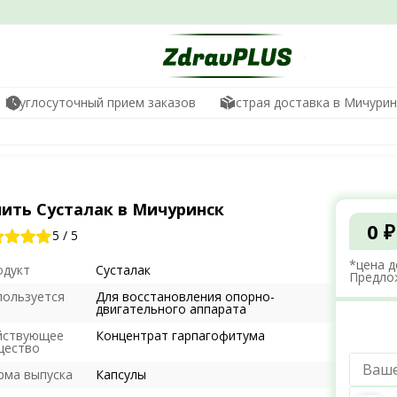
Круглосуточный прием заказов
Быстрая доставка в Мичурин
пить Сусталак в Мичуринск
0 ₽
5
/
5
*цена д
одукт
Сусталак
Предло
пользуется
Для восстановления опорно-
я
двигательного аппарата
йствующее
Концентрат гарпагофитума
щество
рма выпуска
Капсулы