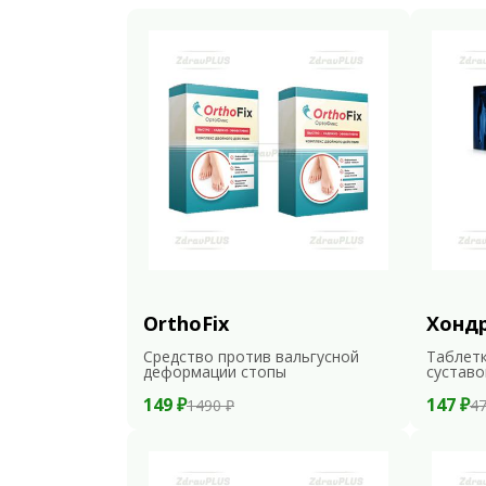
OrthoFix
Хонд
Средство против вальгусной
Таблетк
деформации стопы
суставо
149 ₽
147 ₽
1490 ₽
47