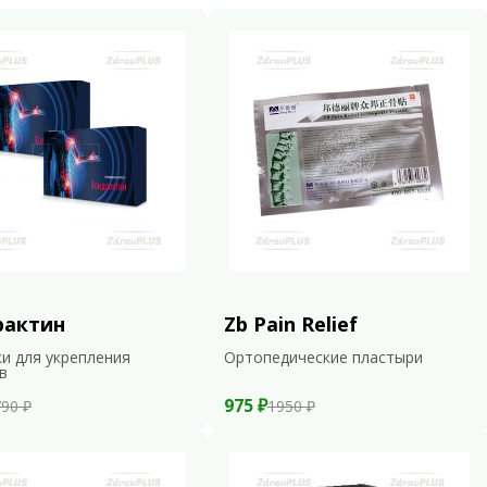
рактин
Zb Pain Relief
и для укрепления
Ортопедические пластыри
в
975 ₽
90 ₽
1950 ₽