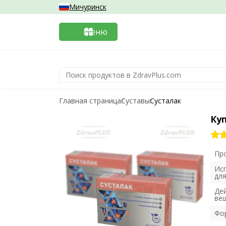
Мичуринск
Меню
Главная страница
Суставы
Сусталак
Ку
Пр
Ис
дл
Де
ве
Фо