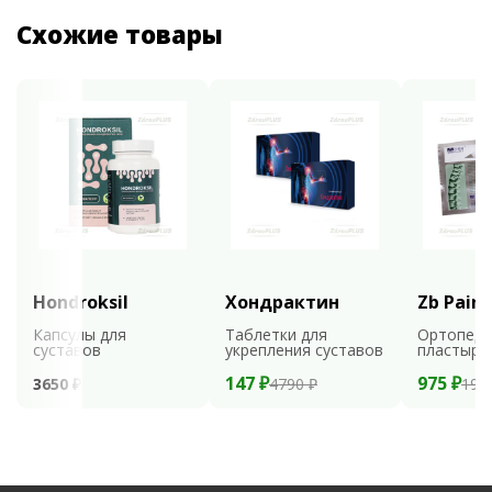
Схожие товары
Hondroksil
Хондрактин
Zb Pain 
Капсулы для
Таблетки для
Ортопеди
суставов
укрепления суставов
пластыри
147 ₽
975 ₽
3650 ₽
4790 ₽
195