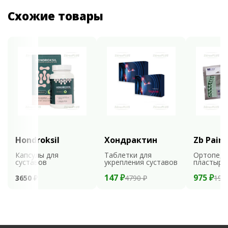
Схожие товары
Hondroksil
Хондрактин
Zb Pain 
Капсулы для
Таблетки для
Ортопеди
суставов
укрепления суставов
пластыри
147 ₽
975 ₽
3650 ₽
4790 ₽
195