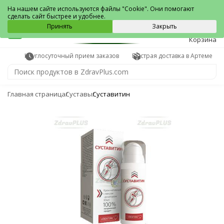
Артём
На нашем сайте используются файлы "Cookie". Они помогают
сделать сайт быстрее и удобнее.
0
Принять
Закрыть
Корзина
Круглосуточный прием заказов
Быстрая доставка в Артеме
Главная страница
Суставы
Суставитин