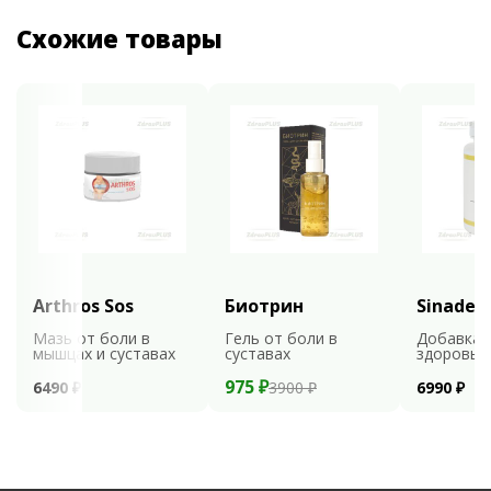
Схожие товары
Arthros Sos
Биотрин
Sinaden
Мазь от боли в
Гель от боли в
Добавка 
мышцах и суставах
суставах
здоровья
975 ₽
6490 ₽
3900 ₽
6990 ₽