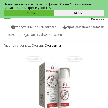
Карталы
На нашем сайте используются файлы "Cookie". Они помогают
сделать сайт быстрее и удобнее.
0
Принять
Закрыть
Корзина
Круглосуточный прием заказов
Быстрая доставка в Карталах
Главная страница
Суставы
Суставитин