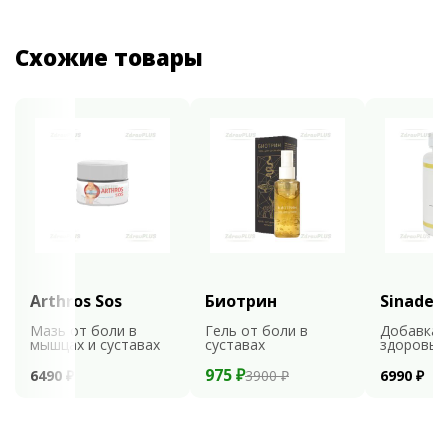
Схожие товары
Arthros Sos
Биотрин
Sinaden
Мазь от боли в
Гель от боли в
Добавка 
мышцах и суставах
суставах
здоровья
975 ₽
6490 ₽
3900 ₽
6990 ₽