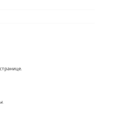
странице.
ы.