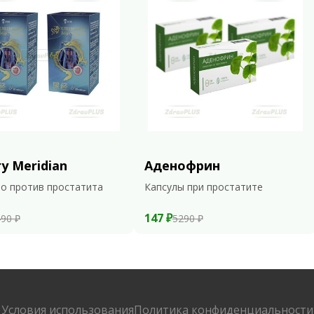
ry Meridian
Аденофрин
о против простатита
Капсулы при простатите
147 ₽
90 ₽
5290 ₽
Условия использования
Политика конфиденциальности