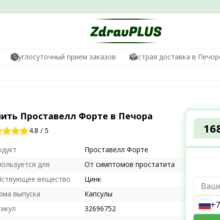
Круглосуточный прием заказов
Быстрая доставка в Печор
пить Проставелл Форте в Печора
16
4.8
/
5
одукт
Проставелл Форте
пользуется для
От симптомов простатита
йствующее вещество
Цинк
рма выпуска
Капсулы
+7
тикул
32696752