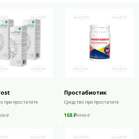
rost
Простабиотик
о при простатите
Средство при простатите
168 ₽
00 ₽
6990 ₽