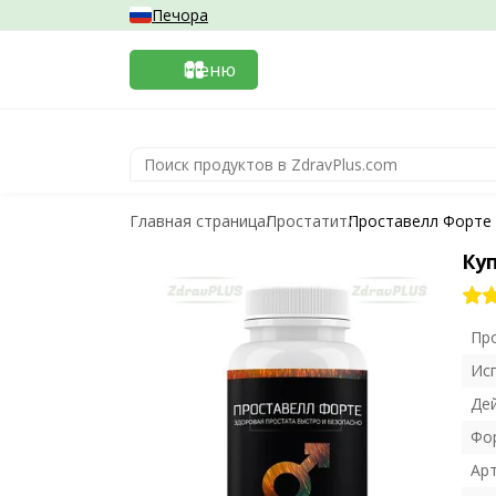
Печора
Меню
Главная страница
Простатит
Проставелл Форте
Ку
Пр
Ис
Де
Фо
Ар