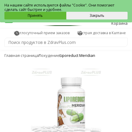
Калтан
На нашем сайте используются файлы "Cookie". Они помогают
сделать сайт быстрее и удобнее.
0
Принять
Закрыть
Корзина
Круглосуточный прием заказов
Быстрая доставка в Калтане
Главная страница
Похудение
Liporeduct Meridian