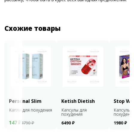
Схожие товары
Personal Slim
Ketish Dietish
Stop We
Капли для похудения
Капсулы для
Капсулы 
похудения
похудени
147 ₽
4790 ₽
6490 ₽
1980 ₽