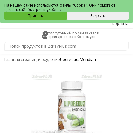
Костомукша
На нашем сайте используются файлы "Cookie". Они помогают
сделать сайт быстрее и удобнее.
0
Принять
Закрыть
Корзина
Круглосуточный прием заказов
Быстрая доставка в Костомукше
Главная страница
Похудение
Liporeduct Meridian