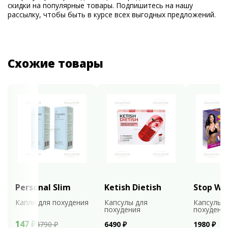
скидки на популярные товары. Подпишитесь на нашу
рассылку, чтобы быть в курсе всех выгодных предложений.
Схожие товары
Personal Slim
Ketish Dietish
Stop We
Капли для похудения
Капсулы для
Капсулы 
похудения
похудени
147 ₽
4790 ₽
6490 ₽
1980 ₽