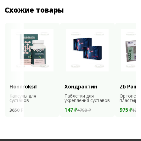
Схожие товары
Hondroksil
Хондрактин
Zb Pain 
Капсулы для
Таблетки для
Ортопеди
суставов
укрепления суставов
пластыри
147 ₽
975 ₽
3650 ₽
4790 ₽
195