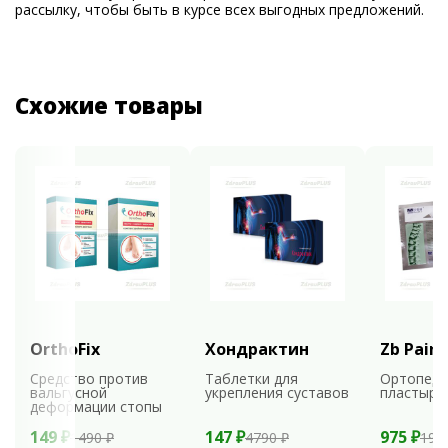
рассылку, чтобы быть в курсе всех выгодных предложений.
Схожие товары
OrthoFix
Хондрактин
Zb Pain 
Средство против
Таблетки для
Ортопеди
вальгусной
укрепления суставов
пластыри
деформации стопы
149 ₽
147 ₽
975 ₽
1490 ₽
4790 ₽
195